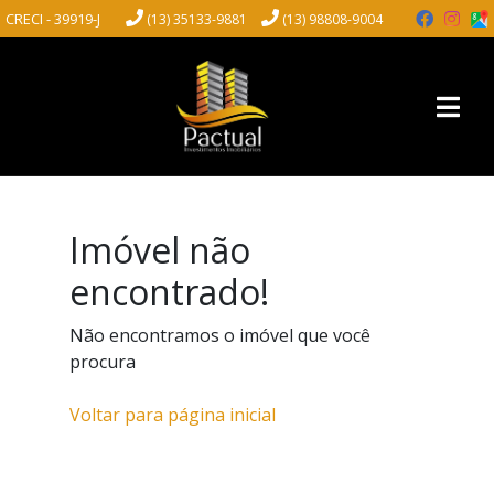
CRECI - 39919-J
(13) 35133-9881
(13) 98808-9004
Imóvel não
encontrado!
Não encontramos o imóvel que você
procura
Voltar para página inicial