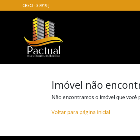
CRECI - 39919-J
Imóvel não encont
Não encontramos o imóvel que você 
Voltar para página inicial