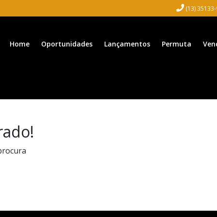
(13) 35133
Home
Oportunidades
Lançamentos
Permuta
Ven
rado!
procura