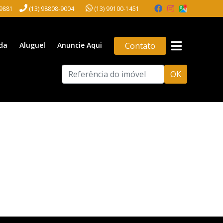
-9881
(13) 98808-9004
(13) 99100-1451
da
Aluguel
Anuncie Aqui
Contato
OK