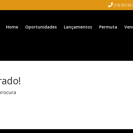
(13) 35133
Home
Oportunidades
Lançamentos
Permuta
Ven
rado!
procura