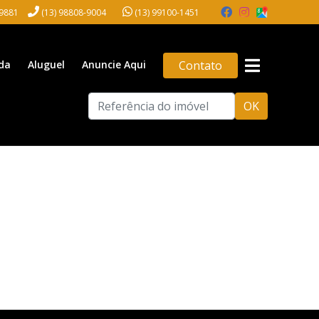
-9881
(13) 98808-9004
(13) 99100-1451
da
Aluguel
Anuncie Aqui
Contato
OK