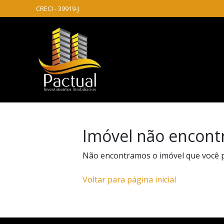
CRECI - 39919-J
Imóvel não encont
Não encontramos o imóvel que você 
Voltar para página inicial