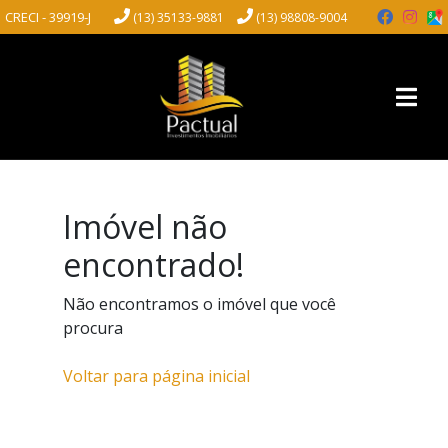
CRECI - 39919-J
(13) 35133-9881
(13) 98808-9004
Imóvel não
encontrado!
Não encontramos o imóvel que você
procura
Voltar para página inicial