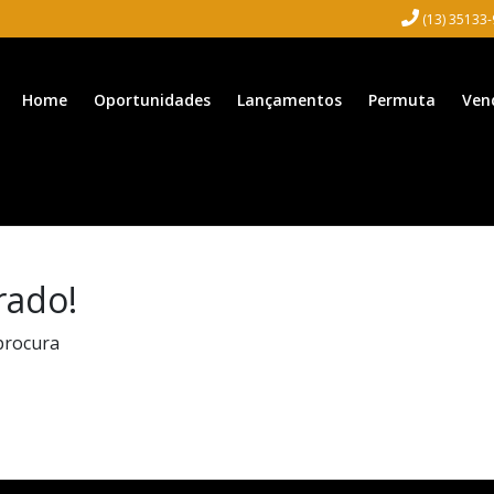
(13) 35133
Home
Oportunidades
Lançamentos
Permuta
Ven
rado!
procura