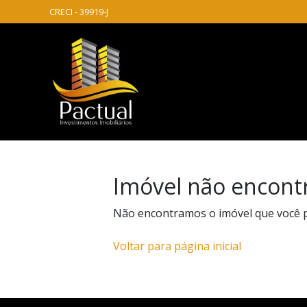
CRECI - 39919-J
Imóvel não encont
Não encontramos o imóvel que você 
Voltar para página inicial