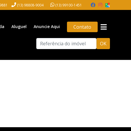
-9881
(13) 98808-9004
(13) 99100-1451
da
Aluguel
Anuncie Aqui
Contato
OK