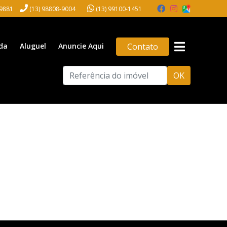
-9881
(13) 98808-9004
(13) 99100-1451
da
Aluguel
Anuncie Aqui
Contato
OK