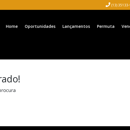
(13) 35133
Home
Oportunidades
Lançamentos
Permuta
Ven
rado!
procura