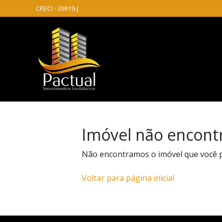
CRECI - 39919-J
Imóvel não encont
Não encontramos o imóvel que você 
Voltar para página inicial