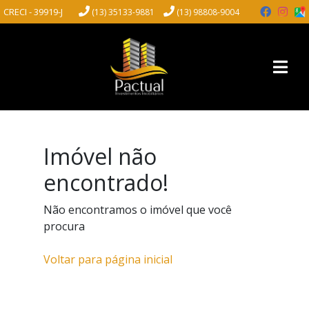
CRECI - 39919-J
(13) 35133-9881
(13) 98808-9004
Imóvel não
encontrado!
Não encontramos o imóvel que você
procura
Voltar para página inicial