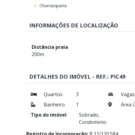
Churrasqueira
INFORMAÇÕES DE LOCALIZAÇÃO
Distância praia
200m
DETALHES DO IMÓVEL - REF.: PIC49
Quartos
3
Vagas
Banheiro
1
Área Ú
Tipo do imóvel
Sobrado,
Condominio
Registro de Incorporação:
R 11/110.584