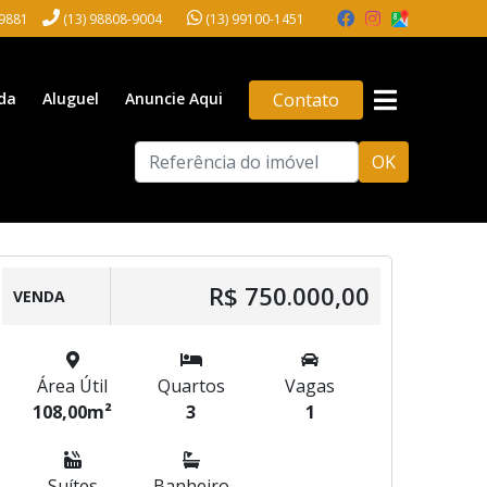
-9881
(13) 98808-9004
(13) 99100-1451
da
Aluguel
Anuncie Aqui
Contato
OK
R$ 750.000,00
VENDA
Área Útil
Quartos
Vagas
108,00m²
3
1
Suítes
Banheiro