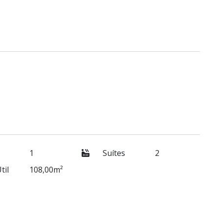
1
Suítes
2
til
108,00m²