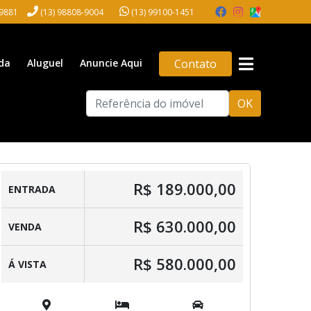
-9881
(13) 98808-9004
(13) 99100-1451
da
Aluguel
Anuncie Aqui
Contato
OK
R$ 189.000,00
ENTRADA
R$ 630.000,00
VENDA
R$ 580.000,00
Á VISTA