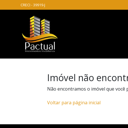
CRECI - 39919-J
Imóvel não encont
Não encontramos o imóvel que você 
Voltar para página inicial