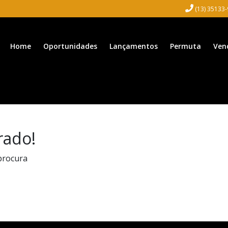
(13) 35133
Home
Oportunidades
Lançamentos
Permuta
Ven
rado!
procura