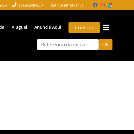
-9881
(13) 98808-9004
(13) 99100-1451
da
Aluguel
Anuncie Aqui
Contato
OK