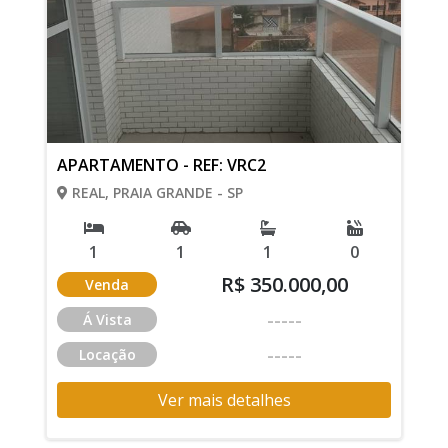
APARTAMENTO - REF: VRC2
REAL, PRAIA GRANDE - SP
1
1
1
0
R$ 350.000,00
Venda
-----
Á Vista
-----
Locação
Ver mais detalhes