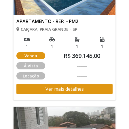
APARTAMENTO - REF: HPM2
CAIÇARA, PRAIA GRANDE - SP
1
1
1
1
R$ 369.145,00
Venda
-----
Á Vista
-----
Locação
Ver mais detalhes