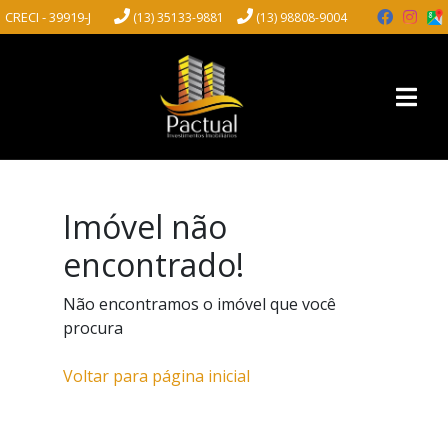
CRECI - 39919-J
(13) 35133-9881
(13) 98808-9004
Imóvel não
encontrado!
Não encontramos o imóvel que você
procura
Voltar para página inicial