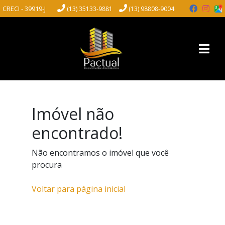
CRECI - 39919-J
(13) 35133-9881
(13) 98808-9004
Imóvel não
encontrado!
Não encontramos o imóvel que você
procura
Voltar para página inicial