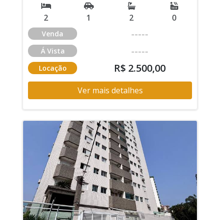
2
1
2
0
-----
Venda
-----
Á Vista
R$ 2.500,00
Locação
Ver mais detalhes