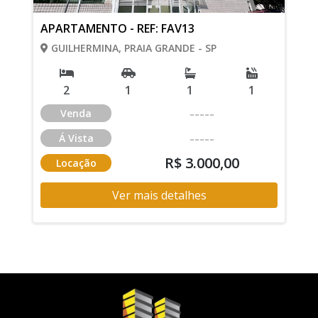
APARTAMENTO - REF: FAV13
GUILHERMINA, PRAIA GRANDE - SP
2
1
1
1
-----
Venda
-----
Á Vista
R$ 3.000,00
Locação
Ver mais detalhes